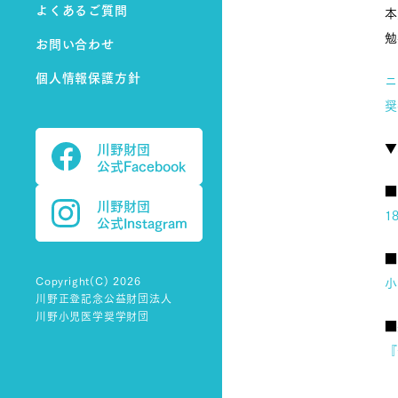
よくあるご質問
本
勉
お問い合わせ
個人情報保護方針
ニ
奨
川野財団
▼
公式Facebook
■
川野財団
1
公式Instagram
■
Copyright(C) 2026
小
川野正登記念公益財団法人
川野小児医学奨学財団
■
『