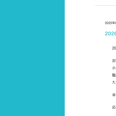
2025年
20
2
対
小
臨
た
※
応