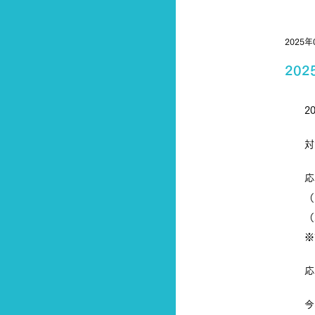
2025年
20
2
対
応
（
（
※
応
今