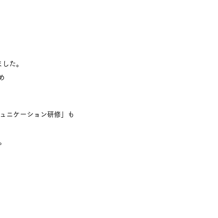
ました。
め
ュニケーション研修」も
。