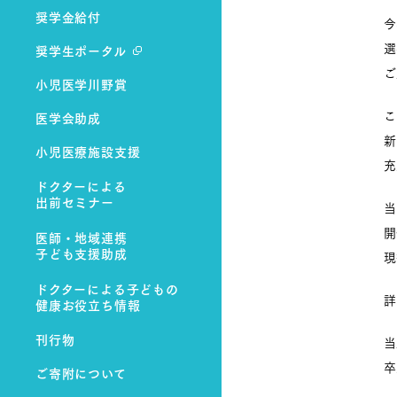
奨学金給付
今
選
奨学生ポータル
ご
小児医学川野賞
こ
医学会助成
新
小児医療施設支援
充
ドクターによる
出前セミナー
当
開
医師・地域連携
子ども支援助成
現
ドクターによる子どもの
詳
健康お役立ち情報
刊行物
当
卒
ご寄附について