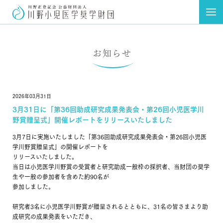
お知らせ
トップページ
お知らせ
2026年03月31日
財団概要
研究助成
3月31日に「第36回助成研究成果発表会・第26回小児医学川
野賞贈呈式」開催レポートをリリースいたしました
奨学金給付
奨学生ポータル
3月7日に実施いたしました「第36回助成研究成果発表会・第26回小児医
学川野賞贈呈式」の開催レポートを
小児医学川野賞
医学会助成
リリースいたしました。
当日は小児医学川野賞の受賞者と研究助成一般枠の採択者、当財団の奨学
小児医療施設支援
ドクターによる出前セミナー
生や一般の参加者を含めた約90名が
参加しました。
医師・地域連携
ドクターによる子どもの健康お役立
子ども支援助成
ち情報
研究者3名に小児医学川野賞が贈呈されるとともに、31名の皆さまより助
成研究の成果発表をいただき、