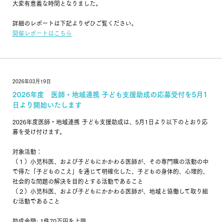
刊行物
ご寄附について
大変有意義な時間となりました。
詳細のレポートは下記よりぜひご覧ください。
よくあるご質問
お問い合わせ
開催レポートはこちら
個人情報保護方針
2026年03月19日
公式Facebookはこちら
2026年度 医師・地域連携 子ども支援助成の応募受付を5月1
日より開始いたします
公式Instagramはこちら
2026年度医師・地域連携 子ども支援助成は、5月1日より以下のとおり応
募を受け付けます。
対象活動：
（１）小児科医、および子どもにかかわる医師が、その専門職の活動の中
で得た「子どものこえ」を通じて明確化した、子どもの身体的、心理的、
社会的な問題の解決を目的とする活動であること
（２）小児科医、および子どもにかかわる医師が、地域と協働して取り組
む活動であること
助成金額: 1件70万円を上限