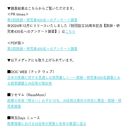
▼調査結果はこちらからご覧いただけます。
＜PR times＞
第2回医師・研究者400名へのアンケート調査
※2024年12月にリリースいたしました「財団設立35周年記念【医師・研
究者435名へのアンケート調査】」は
こちら
＜PDF版＞
第2回医師・研究者400名へのアンケート調査
▼以下メディアにも取り上げられています。
■DOC WEB（ドック ウェブ）
日本の医療に対する見通しは依然厳しく――医師・研究者400名調査にみ
る経営課題とAI活用の現在地
■リセマム（ReseMom）
医療の未来「明るい」わずか15％、AI活用は責任の所在に懸念…医師・研
究者調査
■埼玉Days ニュース
医療現場におけるAI活用の実態と未来の展望に迫る